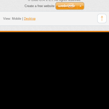
Create a free website
View:
Mobile
|
Desktop