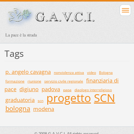
La pace è la strada
Tags
p. angelo cavagna
nonviolenza attiva
video
Bologna
finanziaria di
formazione
riunione
servizio civile regionale
pace
digiuno
padova
papa
diaologo interreligioso
progetto
SCN
graduatoria
scn
bologna
modena
© 2008 G.A.V.C.I. All rights reserved.