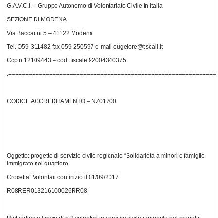
G.A.V.C.I. – Gruppo Autonomo di Volontariato Civile in Italia
SEZIONE DI MODENA
Via Baccarini 5 – 41122 Modena
Tel. O59-311482 fax 059-250597 e-mail eugelore@tiscali.it
Ccp n.12109443 – cod. fiscale 92004340375
.=============================================================
CODICE ACCREDITAMENTO – NZ01700
Oggetto: progetto di servizio civile regionale “Solidarietà a minori e famiglie
immigrate nel quartiere
Crocetta” Volontari con inizio il 01/09/2017
R08RER013216100026RR08