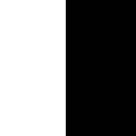
==============