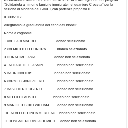
Richiediamo l’invio di n.2 volontari in servizio civile regionale nel progetto
“Solidarietà a minori e famiglie immigrate nel quartiere Crocetta” per la
sezione di Modena del GAVCI, con partenza proposta il
01/09/2017.
Alleghiamo la graduatoria dei candidati idonei:
Nome e cognome
1 VACCARI MAURO Idoneo selezionato
2 PALMIOTTO ELEONORA Idoneo selezionato
3 DONATI MELANIA Idoneo non selezionato
4 TALHARCHET JASMIN Idoneo non selezionato
5 BAHRI NAOIRIS Idoneo non selezionato
6 PARMEGGIANI PIETRO Idoneo non selezionato
7 BASCHIERI EUGENIO Idoneo non selezionato
8 MELOTTI FAUSTO Idoneo non selezionato
9 MANFO TEBOKO WILLIAM Idoneo non selezionato
10 TALAFO TCHINDA MERLEAU Idoneo non selezionato
11 DONGMO NGUIMFACK MICH Idoneo non selezionato